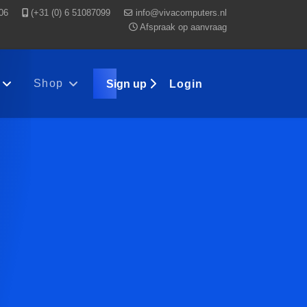
06
(+31 (0) 6 51087099
Afspraak op aanvraag
Shop
Sign up
Login