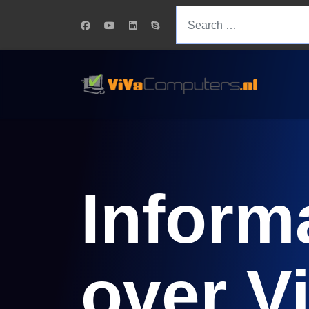
Search
Inform
over V