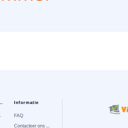
..
Informatie
1
FAQ
Contacteer ons ...