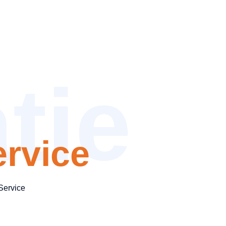
tie
rvice
Service