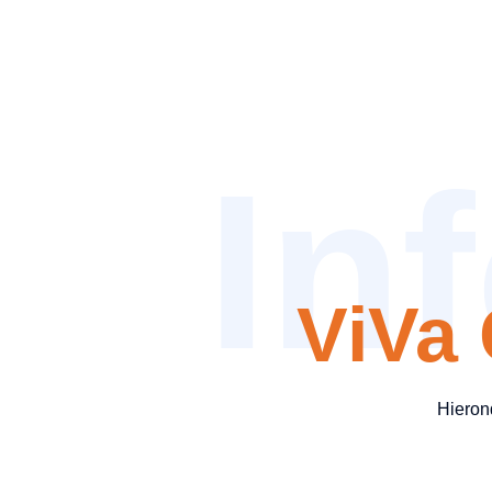
In
ViVa
Hieron