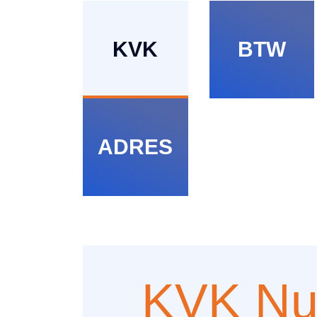
KVK
BTW
ADRES
KVK N