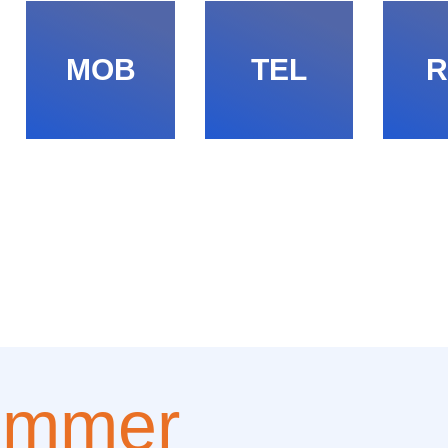
MOB
TEL
R
ummer