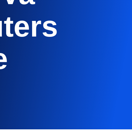
ters
e