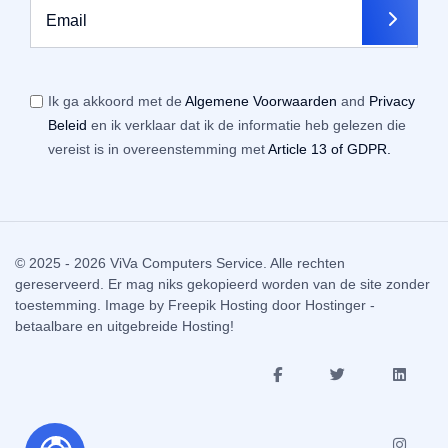
Ik ga akkoord met de
Algemene Voorwaarden
and
Privacy
Beleid
en ik verklaar dat ik de informatie heb gelezen die
vereist is in overeenstemming met
Article 13 of GDPR.
© 2025 - 2026 ViVa Computers Service. Alle rechten
gereserveerd. Er mag niks gekopieerd worden van de site zonder
toestemming. Image by
Freepik
Hosting door
Hostinger -
betaalbare en uitgebreide Hosting!
fab
fab
fab
fa-
fa-
fa-
facebook-
twitter
linkedi
f
fab