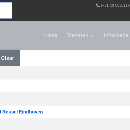
(+31 (0) 8530117
Home
Diensten
Informatie
Clear
el Reusel Eindhoven