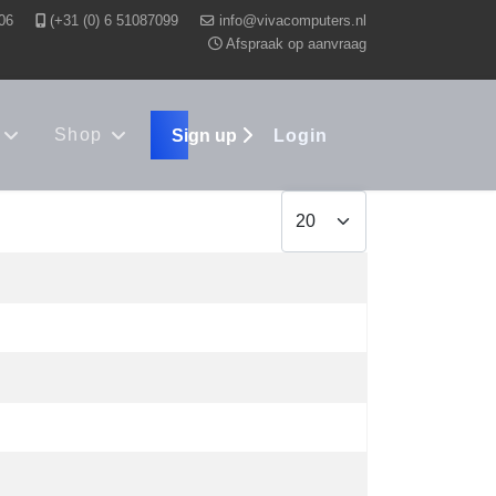
06
(+31 (0) 6 51087099
Afspraak op aanvraag
Shop
Sign up
Login
Display #