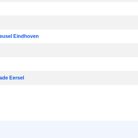
Reusel Eindhoven
g
ade Eersel