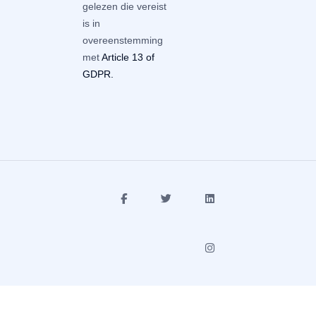
gelezen die vereist
is in
overeenstemming
met
Article 13 of
GDPR.
fab
fab
fab
fa-
fa-
fa-
facebook-
twitter
linkedin
f
fab
fa-
instagram