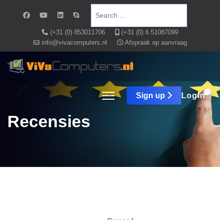
Search
(+31 (0) 853011706
(+31 (0) 6 51087099
info@vivacomputers.nl
Afspraak op aanvraag
Sign up
Login
Recensies