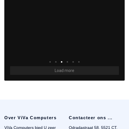
Load more
Over ViVa Computers
Contacteer ons ...
ViVa Computers bied U zeer
Odradastraat 58, 5521 CT,